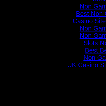
Non Gam
Best Non 
Casino Sit
Non Gam
Non Gam
Slots 
Best Be
Non Ga
UK Casino S